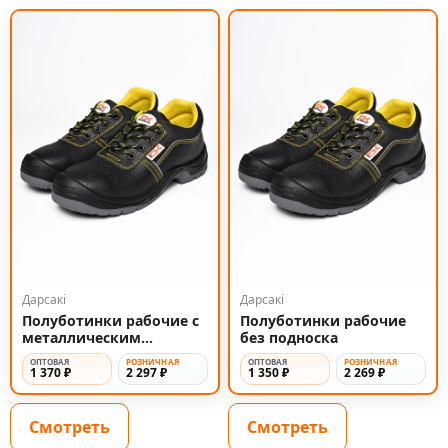
Дарсакi
Дарсакi
Полуботинки рабочие с
Полуботинки рабочие
металлическим
без подноска
подноском
ОПТОВАЯ
РОЗНИЧНАЯ
ОПТОВАЯ
РОЗНИЧНАЯ
1 370 ₽
2 297 ₽
1 350 ₽
2 269 ₽
Смотреть
Смотреть