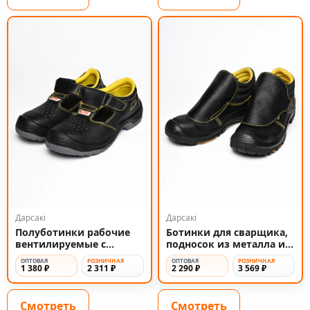
Дарсакi
Дарсакi
Полуботинки рабочие
Ботинки для сварщика,
вентилируемые с
подносок из металла и
подноском Сандалии
защита от искр
ОПТОВАЯ
РОЗНИЧНАЯ
ОПТОВАЯ
РОЗНИЧНАЯ
1 380 ₽
2 311 ₽
2 290 ₽
3 569 ₽
Смотреть
Смотреть