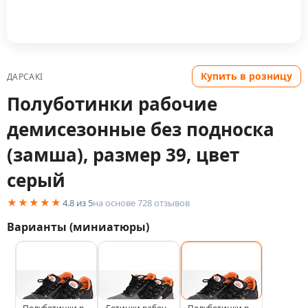
Купить в розницу
ДАРСАКI
Полуботинки рабочие
демисезонные без подноска
(замша), размер 39, цвет
серый
★★★★★
4.8
из 5
на основе
728
отзыв
ов
Варианты (миниатюры)