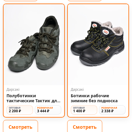
Дарсакi
Дарсакi
Полуботинки
Ботинки рабочие
тактические Тактик для
зимние без подноска
активного отдыха и
ОПТОВАЯ
РОЗНИЧНАЯ
ОПТОВАЯ
РОЗНИЧНАЯ
работы
2 200 ₽
3 444 ₽
1 400 ₽
2 338 ₽
Смотреть
Смотреть