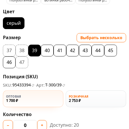
Полуботинки рабочие демисезонные с металлическим подноском (з
Ботинки рабочие демисезонные без подноска С
Полуботинки рабочие демисе
Цвет
серый
Размер
Выбрать несколько
37
38
39
40
41
42
43
44
45
46
47
Позиция (SKU)
95433394
Т-300/39
SKU:
·
Арт:
📋
📋
ОПТОВАЯ
РОЗНИЧНАЯ
1 700 ₽
2 753 ₽
Количество
Доступно:
20
−
+