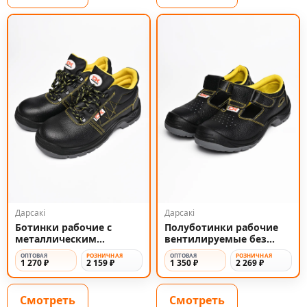
Дарсакi
Дарсакi
Ботинки рабочие с
Полуботинки рабочие
металлическим
вентилируемые без
подноском
подноска Сандалии
ОПТОВАЯ
РОЗНИЧНАЯ
ОПТОВАЯ
РОЗНИЧНАЯ
1 270 ₽
2 159 ₽
1 350 ₽
2 269 ₽
Смотреть
Смотреть