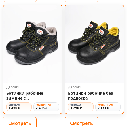
Дарсакi
Дарсакi
Ботинки рабочие
Ботинки рабочие без
зимние с
подноска
металлическим
ОПТОВАЯ
РОЗНИЧНАЯ
ОПТОВАЯ
РОЗНИЧНАЯ
подноском
1 450 ₽
2 408 ₽
1 250 ₽
2 131 ₽
Смотреть
Смотреть