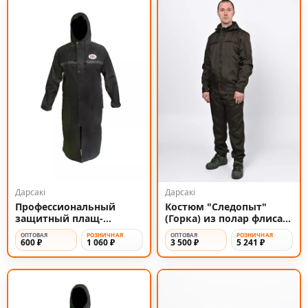
Дарсакi
Дарсакi
Профессиональный
Костюм "Следопыт"
защитный плащ-
(Горка) из полар флиса с
дождевик на молнии
капюшоном
ОПТОВАЯ
РОЗНИЧНАЯ
ОПТОВАЯ
РОЗНИЧНАЯ
600 ₽
1 060 ₽
3 500 ₽
5 241 ₽