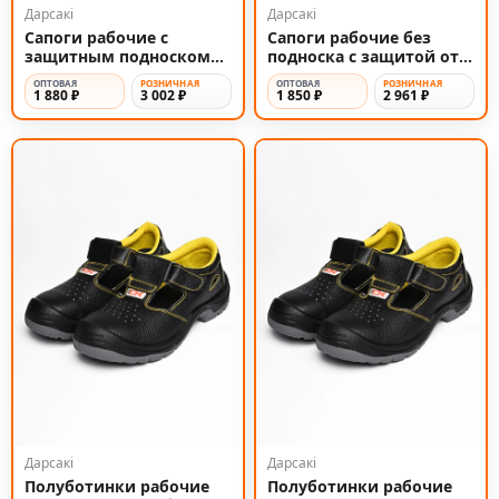
Дарсакi
Дарсакi
Сапоги рабочие с
Сапоги рабочие без
защитным подноском
подноска с защитой от
из металла
проколов
ОПТОВАЯ
РОЗНИЧНАЯ
ОПТОВАЯ
РОЗНИЧНАЯ
1 880 ₽
3 002 ₽
1 850 ₽
2 961 ₽
Дарсакi
Дарсакi
Полуботинки рабочие
Полуботинки рабочие