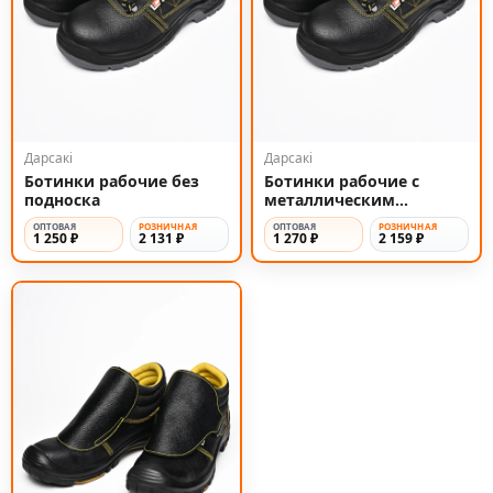
Дарсакi
Дарсакi
Ботинки рабочие без
Ботинки рабочие с
подноска
металлическим
подноском
ОПТОВАЯ
РОЗНИЧНАЯ
ОПТОВАЯ
РОЗНИЧНАЯ
1 250 ₽
2 131 ₽
1 270 ₽
2 159 ₽