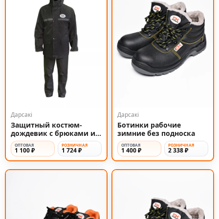
Дарсакi
Дарсакi
Защитный костюм-
Ботинки рабочие
дождевик с брюками и
зимние без подноска
светоотражателями
ОПТОВАЯ
РОЗНИЧНАЯ
ОПТОВАЯ
РОЗНИЧНАЯ
1 100 ₽
1 724 ₽
1 400 ₽
2 338 ₽