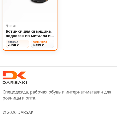
Дарсакi
Ботинки для сварщика,
подносок из металла и
защита от искр
ОПТОВАЯ
РОЗНИЧНАЯ
2 290 ₽
3 569 ₽
Спецодежда, рабочая обувь и интернет-магазин для
розницы и опта.
©
2026
DARSAKi
.